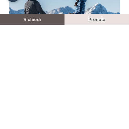
Richiedi
Prenota
ATTIVITÀ
Ogni stagione mostra il suo lato più dinamico
nei dintorni del Plan de Corones. In inverno, in
pochi minuti, potrete raggiungere il
comprensorio Dolomiti Superski del Plan de
Corones. Lo skibus gratuito ferma proprio